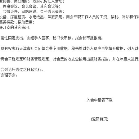
业协会、商业组织、政府机构往来活动；
、理事会议、会长会议、其它会议等；
、会徽证件、网站建设、会刊通讯录等；
设备、房屋租赁、水电纸墨、差旅费用。商会专职工作人员的工资，福利、补贴和保
慈善捐款与捐助费用；
许开支的其它费用。
日常性固定支出，由经手人签字，秘书长审核，报会长审批报销。
会员有权索取天津市社会团体会费专用收据。秘书处财务人员应自觉填开收据，列入
行商会章程规定和财务管理规定，对会费的收支需按月出据财务报告，并在年度末进行
大会讨论后通过之日起执行。
商会理事会。
入会申请表下载
(返回首页)