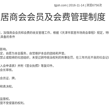
tjjjsh.com | 2016-11-14 | 浏览6756次
家居商会会员及会费管理制度
展，加强商会会员和会费的收支管理工作，根据《天津市家居市场商会章程》规定，
应具备的条件
的影响。
制定，自愿为本会服务，自觉维护本会的团结和声誉。
令禁止或取缔的社团组织，未受过剥夺政治权利的刑事处罚，在三年内无不良的社会记
《入会申请表》并附《营业执照》等复印件。
或会长审核。
给会员证、牌。
权和表决权。
。
。
和监督权。
经营不受侵害的权利。