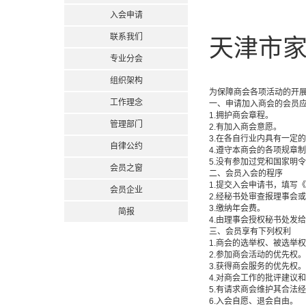
入会申请
联系我们
天津市
专业分会
组织架构
为保障商会各项活动的开
工作理念
一、申请加入商会的会员
1.拥护商会章程。
管理部门
2.有加入商会意愿。
3.在各自行业内具有一定
自律公约
4.遵守本商会的各项规章
5.没有参加过党和国家明
会员之窗
二、会员入会的程序
1.提交入会申请书，填写
会员企业
2.经秘书处审查报理事会
3.缴纳年会费。
简报
4.由理事会授权秘书处发
三、会员享有下列权利
1.商会的选举权、被选举
2.参加商会活动的优先权
3.获得商会服务的优先权
4.对商会工作的批评建议
5.有请求商会维护其合法
6.入会自愿、退会自由。