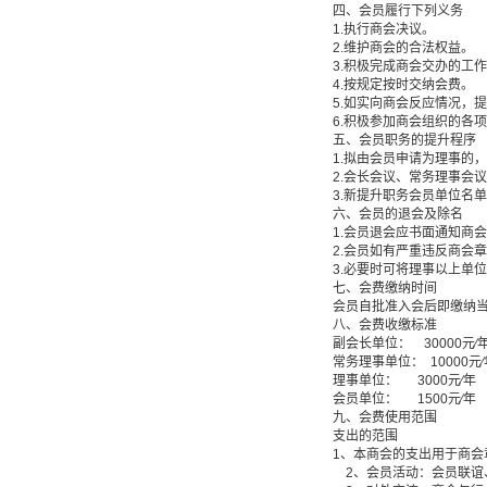
四、会员履行下列义务
1.执行商会决议。
2.维护商会的合法权益。
3.积极完成商会交办的工
4.按规定按时交纳会费。
5.如实向商会反应情况，
6.积极参加商会组织的各
五、会员职务的提升程序
1.拟由会员申请为理事的
2.会长会议、常务理事
3.新提升职务会员单位名
六、会员的退会及除名
1.会员退会应书面通知商
2.会员如有严重违反商会
3.必要时可将理事以上单
七、会费缴纳时间
会员自批准入会后即缴纳
八、会费收缴标准
副会长单位： 30000元∕
常务理事单位： 10000元
理事单位： 3000元∕年
会员单位： 1500元∕年
九、会费使用范围
支出的范围
1、本商会的支出用于商
2、会员活动：会员联谊