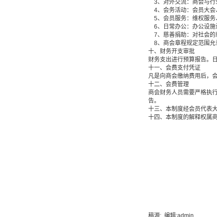
3、对外交流：商会与行
4、会务活动：会员大会
5、会员服务：维权服务
6、日常办公：办公设施
7、慈善捐助：对社会的
8、商会章程规定范围允
十、财务开支审批
财务支出进行预算报告。
十一、会费支付凭证
凡是向商会缴纳费用后，
十二、会费管理
商会财务人员需要严格执
告。
十三、本制度经会员代表
十四、本制度的解释权属
稿源: 编辑:admin