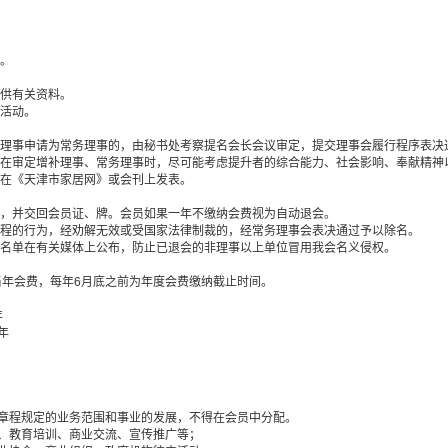
作。
提供有关资料。
项活动。
，理事申请为常务理事的，由秘书处考察提名会长会议审定，提交理事会履行程序表决
会议在审定增补理事、常务理事时，尽可能考虑提升者的综合能力、社会影响、奉献精
单在《天津市家居网》或会刊上发表。
会，并交回会员证、牌。会员如果一年不缴纳会费视为自动退会。
章程的行为，经劝解无效或受国家法律制裁的，经常务理事会表决通过予以除名。
位名单在有关媒体上公布，防止已退会的非理事以上单位冒用我会名义侵权。
当年会费，每年6月底之前为年度会费缴纳截止时间。
年
∕年
会章程规定的业务范围和事业的发展，不得在会员中分配。
、教育培训、商业交流、宣传推广等；