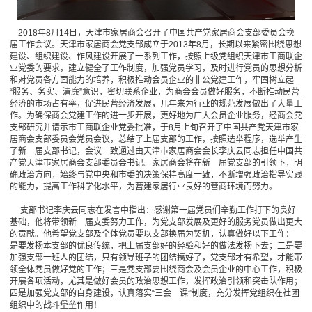
2018年8月14日，天津市家居商会召开了中国共产党家居商会支部委员会换
届工作会议。天津市家居商会党支部成立于2013年8月，长期以来紧密围绕思想
建设、组织建设、作风建设开展了一系列工作，按照上级党组织天津市工商联企
业党委的要求，建立健全了工作制度，加强党员学习，及时进行党员的思想分析
和对党员各方面能力的培养，积极推动会员企业的非公党建工作，牢固树立起
“服务、务实、清廉”意识，密切联系企业，为商会会员做好服务，不断推动民营
经济的市场占有率，促进民营经济发展，几年来为行业的规范发展做出了大量工
作。为确保商会党建工作的进一步开展，更好地为广大会员企业服务，经商会党
支部研究并请示市工商联企业党委批准，于8月上旬召开了中国共产党天津市家
居商会支部委员会党员会议，总结了上届支部的工作，按照选举程序，选举产生
了新一届支部书记，会议一致通过由天津市家居商会会长李庆云同志担任中国共
产党天津市家居商会支部委员会书记。家居商会将在新一届党支部的引领下，明
确政治方向，始终与党中央和市委的决策保持高度一致，不断增强政治指导实践
的能力，提高工作科学化水平，为营建家居行业良好的营商环境而努力。
支部书记李庆云同志在发言中指出：感谢第一届党员们辛勤工作打下的良好
基础，他将带领新一届支委努力工作，为党支部发展及更好的服务党员做出更大
的贡献。他希望党支部及全体党员要以支部换届为契机，认真做好以下工作：一
是要发扬本支部的优良传统，把上届支部好的经验和好的做法发扬下去；二是要
加强支部一班人的团结，只有领导班子的团结搞好了，党支部才有希望，才能带
领全体党员做好党的工作；三是党支部要围绕商会及会员企业的中心工作，积极
开展各项活动，尤其是做好会员的政治思想工作，发挥政治引领和突击队作用；
四是加强党支部的自身建设，认真落实“三会一课”制度，充分发挥党组织在社团
组织中的战斗堡垒作用！