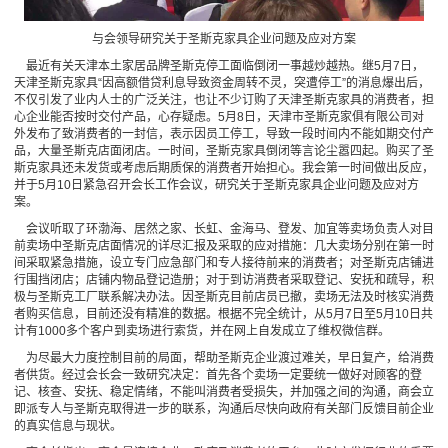
与会领导研究关于圣斯克家具企业问题及应对方案
最近有关天津本土家居品牌圣斯克停工面临倒闭一事越炒越热。继5月7日，
天津圣斯克家具“因高额借贷利息导致资金周转不灵，突遭停工”的消息爆出后，
不仅引发了业内人士的广泛关注，也让不少订购了天津圣斯克家具的消费者，担
心企业能否按时交付产品，心存疑虑。5月8日，天津市圣斯克家俱有限公司对
外发布了致消费者的一封信，表示因员工停工，导致一段时间内不能如期交付产
品，大量圣斯克店面闭店。一时间，圣斯克家具倒闭等言论尘嚣四起。购买了圣
斯克家具还未发货或考虑后期质保的消费者开始担心。我会第一时间做出反应，
并于5月10日紧急召开会长工作会议，研究关于圣斯克家具企业问题及应对方
案。
会议听取了环渤海、居然之家、长虹、金海马、登发、加宜等卖场负责人对目
前卖场中圣斯克店面情况的详尽汇报及采取的应对措施：几大卖场分别在第一时
间采取紧急措施，设立专门应急部门和专人接待前来的消费者；对圣斯克店铺进
行围挡闭店；店铺内物品登记造册；对于到访消费者采取登记、安抚和疏导，积
极与圣斯克工厂联系解决办法。因圣斯克目前店员已撤，卖场无法及时核实消费
者购买信息，目前还没有精准的数据。根据不完全统计，从5月7日至5月10日共
计有1000多个客户到卖场进行索货，并在网上自发成立了维权微信群。
为尽最大力度控制目前的局面，帮助圣斯克企业渡过难关，早日复产，给消费
者供货。经过会长会一致研究决定：首先各个卖场一定要统一做好对顾客的登
记、核查、安抚、稳定情绪，不能叫消费者受损失，并加强之间的沟通，商会立
即派专人与圣斯克取得进一步的联系，沟通后尽快向政府有关部门反馈目前企业
的真实信息与现状。