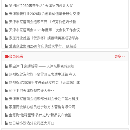
第四届“2060未来生活”-天津室内设计大奖
天津家装行业2026联合创新价值增长研讨交流
天津市家居商会组织召开 《点亮价值增长新
天津市家居商会2025年度第二次会长工作会议
家居行业首届《贺岁杯》掼蛋精英赛成功举办
爱康企业集团25周年庆典盛大举行， 隐蔽美
会员风采
更多>>
鹏启津门 瓷耀新程 —— 天津东鹏瓷砖旗舰
热烈祝贺海尔旗下斐雪派克奢适生活馆 在天
热烈祝贺2026千年舟新品发布会（天津站）成
松下卫浴天津旗舰店盛大开业
天津市家居商会组织部分副会长赴牛辅材科技
家居商会核心成员赴宁波方太营销有限公司
金意陶“诠释至臻 名仕之约”新品发布会圆
信日装饰汉沽分公司盛大开业