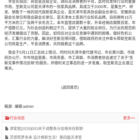
李会长指出：商会是连接企业、政府及消费者的平台，此时应发挥行业的重要
作用，圣斯克公司是天津市的一张家具品牌，其成立于2000年，是集生产、研
发、销售于一体的现代高新家具企业，是天津市家具协会副会长单位、安徽商会
副会长单位和我会副会长单位，是天津本土家具行业知名品牌。目前拥有16万
平方米的工厂及两千余名员工，本市直营店面数十家，外阜经销店面数百家，年
产值数亿元，为社会创造利税过千万，提供了大量的就业岗位，为行业的规范和
经济发展做出了贡献。因此，如何应对企业在发展中遇到的困难，做好危机公
关，汇集行业的力量，解决好圣斯克得问题，借助政府的关注并牵头帮助圣斯克
公司恢复生产，平息消费者，共同挽救这个品牌。
我会于5月11日汇总综上情况，同时向天津市委代理书记、市长黄兴国、市政
府办公厅、市市场监管委、市商务委、市工商联、市消费者协会递交了关于“圣
斯克事件情况反映”的报告，并随时关注事态的进一步发展，助圣斯克企业渡过
难关。
(返回首页)
稿源: 编辑:admin
行业动态
更多>>
津家居[2026]003关于调整各分会相关任职职
灵感筑梦未来 设计焕新生活！第四届天津室